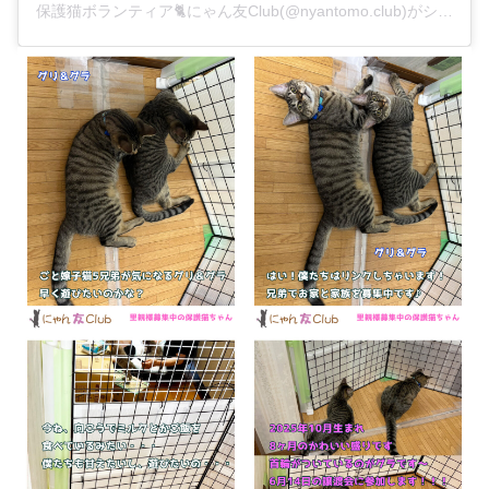
保護猫ボランティア🐈にゃん友Club(@nyantomo.club)がシェアした投稿