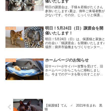
催いたします
明日の譲渡会は、子猫＆若猫がたくさん
参加いたします♪夏は、例年ご来場者数が
少ないです。その分、じっくりと保護猫
とお見合いも可能です。可愛い子猫も総
勢９匹参加予定です。参加猫数は２２
匹！！！可愛さMAXでみなさまのお越し
明日！5月24日（日）譲渡会を開
お知らせ
をお待ちしております♪...
催いたします！
明日！5月24日（日）は、保護猫と家族と
の出会い「猫譲渡会」を開催いたします♪
場所：袋井市協働まちづくりセンターふ
らっと日程：2026年5月24日（日）時
間：10時～12時※会場へのお問合わせは
ご遠慮ください。※保護主様へ 会場の
ホームページのお知らせ
お知らせ
設営のため...
旧サーバーがサイバー攻撃を受けて、旧
ホームページからこちらに移転しまし
た。今までのデータを取り出すことがで
きず、サイト構築から立ち上げていま
す。前の投稿を何度も観ていただいてい
た方には本当に申し訳なく、お詫び申し
あげます。なんとかここまでた...
【保護猫】てん ♂ 2021年生まれ 黒
猫