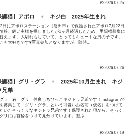
2026.07.25
保護猫】アポロ ♂ キジ白 2025年生まれ
22日にアポロステーション（磐田市）で保護されたアポロ7月22日
情報、飼い主様を探しましたが1ヶ月経過したため、里親様募集に
替えます。人馴れもしていて、とってもキュートな男の子です。
こも大好きです♥写真参加となりますが、随時...
2026.07.26
保護猫】グリ・グラ ♂ 2025年10月生まれ キジ
ラ兄弟
グラ 右 グリ 仲良しちびっこキジトラ兄弟です！Instagramで
を募集して「グリ・グラ」という可愛いお名前（仮名）をつけて
だいたそっくりなキジトラ兄弟です！保護された頃から、そっく
グリには首輪をつけて見分けています。遊ぶ...
2026.07.19