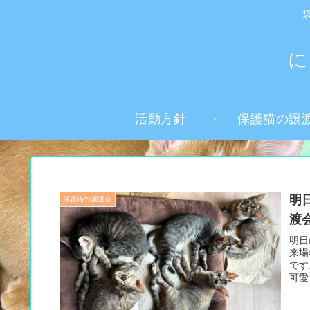
に
活動方針
保護猫の譲
明
保護猫の譲渡会
渡
明日
来場
です
可愛