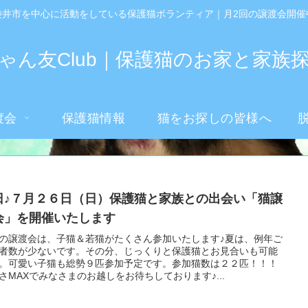
袋井市を中心に活動をしている保護猫ボランティア｜月2回の譲渡会開催
ゃん友Club｜保護猫のお家と家族
渡会
保護猫情報
猫をお探しの皆様へ
日♪７月２６日（日）保護猫と家族との出会い「猫譲
会」を開催いたします
の譲渡会は、子猫＆若猫がたくさん参加いたします♪夏は、例年ご
者数が少ないです。その分、じっくりと保護猫とお見合いも可能
。可愛い子猫も総勢９匹参加予定です。参加猫数は２２匹！！！
さMAXでみなさまのお越しをお待ちしております♪...