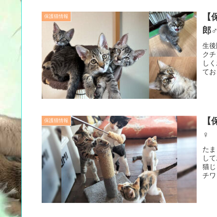
【
保護猫情報
郎
生後
クチ
しく
てお
【
保護猫情報
♀
たま
して
猫じ
チワ