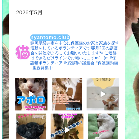
2026年5月
nyantomo.club
静岡県袋井市を中心に保護猫のお家と家族を探す
活動をしているボランティアです🐱月2回の譲渡
会を開催😽よろしくお願いいたします🐾
ご連絡
はできるだけラインでお願いしますm(__)m
#保
護猫ボランティア #保護猫の譲渡会 #保護猫動画
#里親募集中