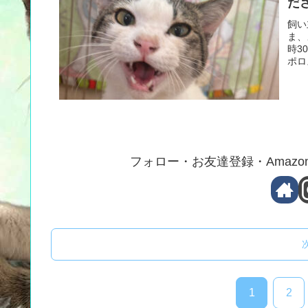
だ
飼い
ま、
時3
ポロ
フォロー・お友達登録・Amaz
1
2