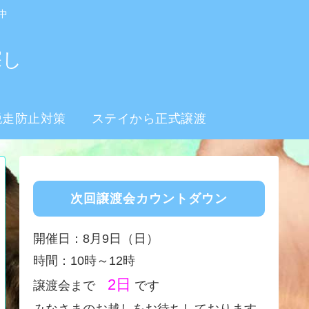
中
探し
脱走防止対策
ステイから正式譲渡
次回譲渡会カウントダウン
開催日：8月9日（日）
時間：10時～12時
2日
譲渡会まで
です
みなさまのお越しをお待ちしております