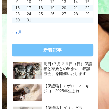
9
10
11
12
13
14
15
16
17
18
19
20
21
22
23
24
25
26
27
28
29
30
31
« 7月
新着記事
明日♪７月２６日（日）保護
猫と家族との出会い「猫譲
渡会」を開催いたします
【保護猫】アポロ ♂ キ
ジ白 2025年生まれ
【保護猫】グリ・グラ