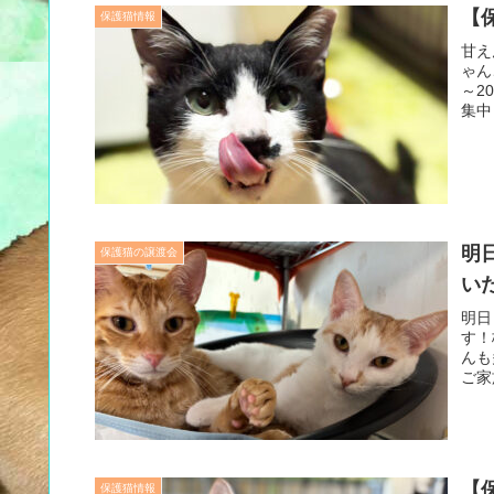
【
保護猫情報
甘え
ゃん
～2
集中
明
保護猫の譲渡会
い
明日
す！
んも
ご家
【
保護猫情報