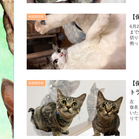
【
保護猫情報
6月
まで
切り
抱っ
【
保護猫情報
ト
左 
仮名
いた
りで