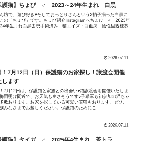
保護猫】ちょび ♂ 2023～24年生まれ 白黒
ん坊で、遊び好き♥そしておっとりさんという3拍子揃った白黒に
この「ちょび」です。ちょび紹介Instagramへちょび ♂ 2023年
024年生まれ白黒去勢手術済み 猫エイズ・白血病 陰性里親様募
2026.07.11
日！7月12日（日）保護猫のお家探し！譲渡会開催
たします
！7月12日は、保護猫と家族との出会い♥猫譲渡会を開催いたしま
梅雨明け間近で、お天気も良さそうです♪子猫軍も初参加の猫ちゃ
多数おります。お家を探している可愛い若猫もおります。ぜひ、
族みなさまでお越しください。保護猫のためにご...
2026.07.11
保護猫】タイガ ♂ 2025年4生まれ 茶トラ