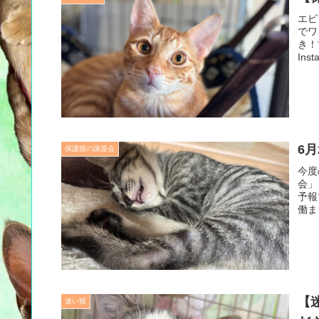
エビ
でワ
き！
In
6
保護猫の譲渡会
今度
会」
予報
働ま
【
迷い猫