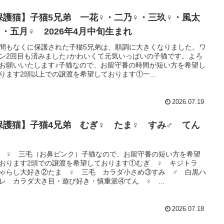
保護猫】子猫5兄弟 一花♀・二乃♀・三玖♀・風太
♂・五月♀ 2026年4月中旬生まれ
間もなくに保護された子猫5兄弟は、順調に大きくなりました。ワ
ン2回目も済みました♪かわいくて元気いっぱいの子猫です。よろ
お願いいたします♪子猫なので、お留守番の時間が短い方を希望し
ります2頭以上での譲渡を希望しております①一...
2026.07.19
保護猫】子猫4兄弟 むぎ♀ たま♀ すみ♂ てん
 ♀ 三毛（お鼻ピンク）子猫なので、お留守番の短い方を希望
おります2頭での譲渡を希望しております①むぎ ♀ キジトラ
ゃらし大好き②たま ♀ 三毛 カラダ小さめ③すみ ♂ 白黒ハ
レ カラダ大き目・遊び好き・慎重派④てん ♀ ...
2026.07.18