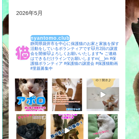
2026年5月
nyantomo.club
静岡県袋井市を中心に保護猫のお家と家族を探す
活動をしているボランティアです🐱月2回の譲渡
会を開催😽よろしくお願いいたします🐾
ご連絡
はできるだけラインでお願いしますm(__)m
#保
護猫ボランティア #保護猫の譲渡会 #保護猫動画
#里親募集中