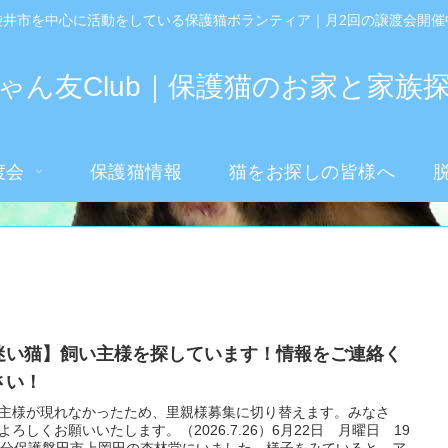
袋井市を中心に活動をしている保護猫ボランティア｜月2回の譲渡会開催
ゃん友Club｜保護猫のお家と家族
渡会
保護猫情報
猫をお探しの皆様へ
迷い猫】飼い主様を探しています！情報をご連絡く
さい！
主様が現れなかったため、里親様募集に切り替えます。みなさ
よろしくお願いいたします。（2026.7.26）6月22日 月曜日 19
0分保護磐田市上岡田の杏林堂にいました。様子をみていると、ア