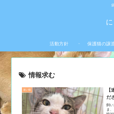
に
活動方針
保護猫の譲
情報求む
【
迷い猫
だ
飼い
ま、
時3