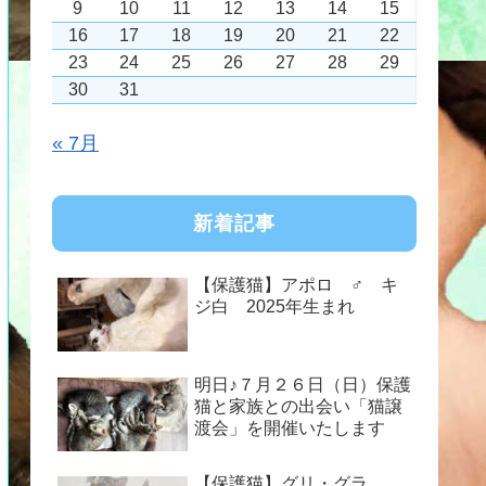
9
10
11
12
13
14
15
16
17
18
19
20
21
22
23
24
25
26
27
28
29
30
31
« 7月
新着記事
【保護猫】アポロ ♂ キ
ジ白 2025年生まれ
明日♪７月２６日（日）保護
猫と家族との出会い「猫譲
渡会」を開催いたします
【保護猫】グリ・グラ