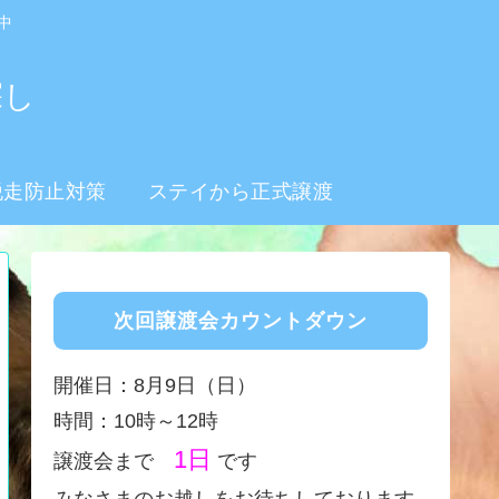
中
探し
脱走防止対策
ステイから正式譲渡
次回譲渡会カウントダウン
開催日：8月9日（日）
時間：10時～12時
1日
譲渡会まで
です
みなさまのお越しをお待ちしております