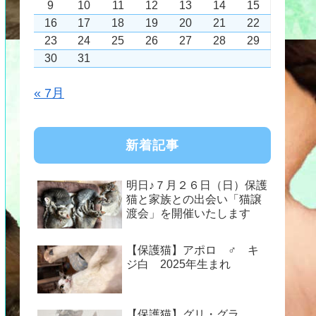
9
10
11
12
13
14
15
16
17
18
19
20
21
22
23
24
25
26
27
28
29
30
31
« 7月
新着記事
明日♪７月２６日（日）保護
猫と家族との出会い「猫譲
渡会」を開催いたします
【保護猫】アポロ ♂ キ
ジ白 2025年生まれ
【保護猫】グリ・グラ