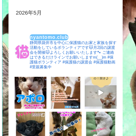
2026年5月
nyantomo.club
静岡県袋井市を中心に保護猫のお家と家族を探す
活動をしているボランティアです🐱月2回の譲渡
会を開催😽よろしくお願いいたします🐾
ご連絡
はできるだけラインでお願いしますm(__)m
#保
護猫ボランティア #保護猫の譲渡会 #保護猫動画
#里親募集中