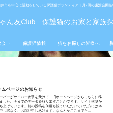
袋井市を中心に活動をしている保護猫ボランティア｜月2回の譲渡会開催
ゃん友Club｜保護猫のお家と家族
渡会
保護猫情報
猫をお探しの皆様へ
ームページのお知らせ
ーバーがサイバー攻撃を受けて、旧ホームページからこちらに移
ました。今までのデータを取り出すことができず、サイト構築か
ち上げています。前の投稿を何度も観ていただいていた方には本
申し訳なく、お詫び申しあげます。なんとかここまでた...