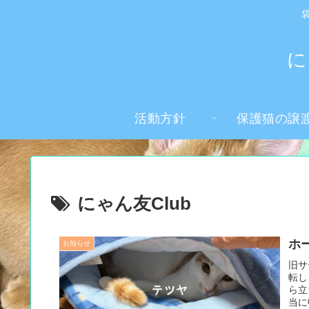
に
活動方針
保護猫の譲
にゃん友Club
ホ
お知らせ
旧サ
転し
ら立
当に