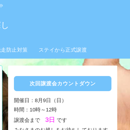
中
探し
脱走防止対策
ステイから正式譲渡
次回譲渡会カウントダウン
開催日：8月9日（日）
時間：10時～12時
3日
譲渡会まで
です
みなさまのお越しをお待ちしております