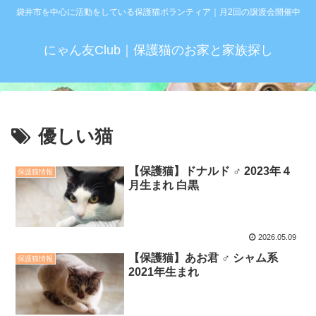
袋井市を中心に活動をしている保護猫ボランティア｜月2回の譲渡会開催中
にゃん友Club｜保護猫のお家と家族探し
優しい猫
【保護猫】ドナルド ♂ 2023年４
保護猫情報
月生まれ 白黒
2026.05.09
【保護猫】あお君 ♂ シャム系
保護猫情報
2021年生まれ