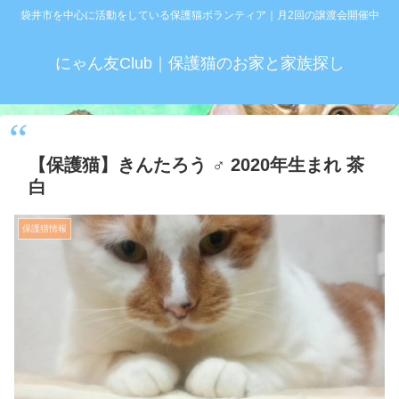
袋井市を中心に活動をしている保護猫ボランティア｜月2回の譲渡会開催中
にゃん友Club｜保護猫のお家と家族探し
【保護猫】きんたろう ♂ 2020年生まれ 茶
白
保護猫情報