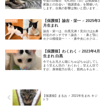
今度の日曜日 6月28日（日）は保護猫と
家族との出会い「猫譲渡会」を開催いた
します。台風の影響は無いと思いますが
梅雨空、曇り予報です。みなさま、お気
をつけてお越しください。場所：袋井市
協働まちづくりセンターふらっと時間：
【保護猫】諭吉・栄一 ♂ 2025年3
保護猫情報
10時～12時※会場...
月生まれ
諭吉・栄一は、白黒兄弟！見分けはお鼻
付近のボッチです！諭吉・・・鼻と顎に
ホクロ模様栄一・・・鼻中央にホクロ模
様いつも兄弟で仲良く遊んで、仲良く寝
ています♥諭吉・栄一 兄弟一緒に迎えて
くださる里親様を募集しています栄一く
【保護猫】わくわく ♂ 2023年4月
保護猫情報
んは控え目で諭吉くんと...
生まれ 白黒
今でもお兄さん猫にちゅぱちゅぱしてし
まう甘えん坊の「わくわく」甘えん坊で
すが、身体能力が高く、筋肉ムキムキ男
子です！なかなかつかまりません（汗）
「わくわく」はマックスと一緒に迎えて
くださる里親様を募集しています！お見
合い予約受付中です！In...
【保護猫】まるお ♂ 2021年生まれ キジ
トラ