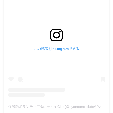
この投稿をInstagramで見る
保護猫ボランティア🐈にゃん友Club(@nyantomo.club)がシェアした投稿