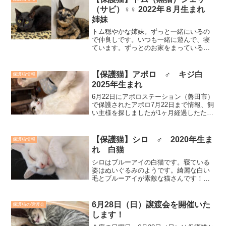
（サビ）♀♀ 2022年８月生まれ
姉妹
トム穏やかな姉妹。ずっと一緒にいるの
で仲良しです。いつも一緒に遊んで、寝
ています。ずっとのお家をまっている姉
妹猫です。トムとジェリーは姉妹一緒に
迎えてくださる里親様を募集中です。よ
ろしくお願いいたします。トム ♀ 黒
【保護猫】アポロ ♂ キジ白
保護猫情報
猫ジェリー ♀ サビ20...
2025年生まれ
6月22日にアポロステーション（磐田市）
で保護されたアポロ7月22日まで情報、飼
い主様を探しましたが1ヶ月経過したた
め、里親様募集に切り替えます。人馴れ
もしていて、とってもキュートな男の子
です。抱っこも大好きです♥写真参加とな
【保護猫】シロ ♂ 2020年生ま
保護猫情報
りますが、随時...
れ 白猫
シロはブルーアイの白猫です。寝ている
姿はぬいぐるみのようです。綺麗な白い
毛とブルーアイが素敵な猫さんです！遊
ぶのも大好き！抱っこも大好き！シロは
６歳です。まだ猫生はこれからも続きま
す。これからの長い時間、まったりと過
6月28日（日）譲渡会を開催いた
保護猫の譲渡会
ごせる、ずっとのお家を待...
します！