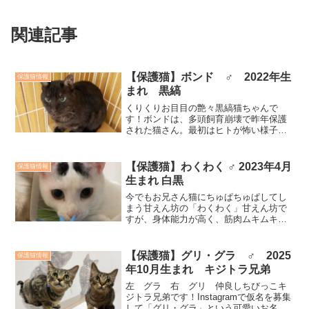
関連記事
【保護猫】ボンド ♂ 2022年生
保護猫情報
まれ 黒縞
くりくりお目目の艶々黒縞猫ちゃんで
す！ボンドは、多頭飼育崩壊で昨年保護
された猫さん。最初はヒトが怖い様子で
したが、保護されてからはヒトにも馴れ
てきて、ナデナデも大好きになりまし
た。ボンドは高い所が好きです！少しビ
【保護猫】わくわく ♂ 2023年4月
保護猫情報
ビリな性格ではありますが、じ...
生まれ 白黒
今でもお兄さん猫にちゅぱちゅぱしてし
まう甘えん坊の「わくわく」甘えん坊で
すが、身体能力が高く、筋肉ムキムキ男
子です！なかなかつかまりません（汗）
「わくわく」はマックスと一緒に迎えて
くださる里親様を募集しています！お見
【保護猫】グリ・グラ ♂ 2025
保護猫情報
合い予約受付中です！In...
年10月生まれ キジトラ兄弟
左 グラ 右 グリ 仲良しちびっこキ
ジトラ兄弟です！Instagramで仮名を募集
して「グリ・グラ」という可愛いお名前