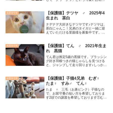
（仮名）をつけていただいたそっくりな
キジトラ兄弟です！保護された頃から、
そっくりでグリには首輪をつけて見分け
【保護猫】テツヤ ♂ 2025年4
保護猫情報
ています。遊ぶ...
生まれ 茶白
ナデナデ大好きなテツヤです♪テツヤは、
茶白にゃんこ！兄弟のタイガと一緒に迎
えていただける里親様を募集中です。甘
えん坊で、遊ぶの大好き♥テツヤ ♂
2025年４月生まれ茶白（白多め）去勢手
術済み 猫エイズ・白血病 陰性最新シ
【保護猫】てん ♂ 2021年生ま
保護猫情報
ョット 2026....
れ 黒猫
てん君は推定5歳の黒猫です。ブラッシン
グ好き羽根つきの猫じゃらしを見つける
と、ジャンプして走り回ります♪しっかり
運動もするかわいい猫です。胸元に白い
斑点あります！チャームポイントです。
注射も爪切りできるお利口にゃんこで
【保護猫】子猫4兄弟 むぎ♀
保護猫情報
す。里親様募集中です。...
たま♀ すみ♂ てん♀
たま ♀ 三毛（お鼻ピンク）子猫なの
で、お留守番の短い方を希望しておりま
す2頭での譲渡を希望しております①む
ぎ ♀ キジトラ 猫じゃらし大好き②
たま ♀ 三毛 カラダ小さめ③すみ
♂ 白黒ハチワレ カラダ大き目・遊び