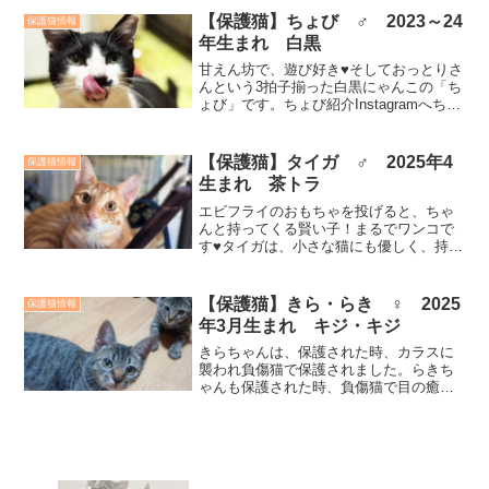
ひ、ご家族みなさまでお越しください。
【保護猫】ちょび ♂ 2023～24
保護猫情報
保護猫のためにご...
年生まれ 白黒
甘えん坊で、遊び好き♥そしておっとりさ
んという3拍子揃った白黒にゃんこの「ち
ょび」です。ちょび紹介Instagramへちょ
び ♂ 2023年～2024年生まれ白黒去勢
手術済み 猫エイズ・白血病 陰性里親
様募集中
【保護猫】タイガ ♂ 2025年4
保護猫情報
生まれ 茶トラ
エビフライのおもちゃを投げると、ちゃ
んと持ってくる賢い子！まるでワンコで
す♥タイガは、小さな猫にも優しく、持っ
てこい遊びが大好き！甘えん坊で楽しい
にゃんこです♥もってこい遊びをするタイ
ガ Instagramへ 下から上バージョン持
【保護猫】きら・らき ♀ 2025
保護猫情報
ってこい遊...
年3月生まれ キジ・キジ
きらちゃんは、保護された時、カラスに
襲われ負傷猫で保護されました。らきち
ゃんも保護された時、負傷猫で目の癒着
手術をしました。2匹共、たくさん怖い思
いや痛い思いをして、怪我や手術を乗り
越えた保護猫です。きらちゃん、らきち
ゃんは姉妹のように育っ...