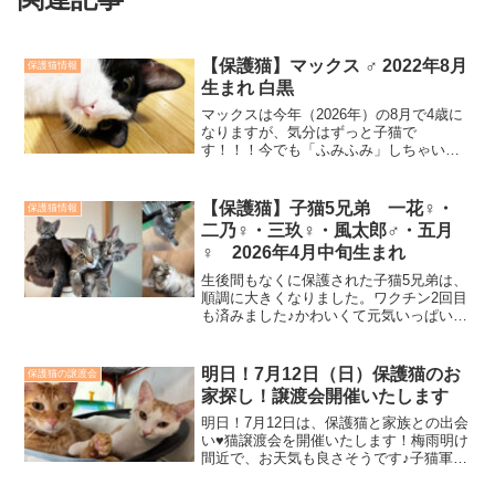
【保護猫】マックス ♂ 2022年8月
保護猫情報
生まれ 白黒
マックスは今年（2026年）の8月で4歳に
なりますが、気分はずっと子猫で
す！！！今でも「ふみふみ」しちゃいま
す♥ちょっぴり！？ビビリで甘えん坊なマ
ックスは、「わくわく」と一緒に迎えて
くださるお家と家族を募集中です。お見
【保護猫】子猫5兄弟 一花♀・
保護猫情報
合い予約受付中です！I...
二乃♀・三玖♀・風太郎♂・五月
♀ 2026年4月中旬生まれ
生後間もなくに保護された子猫5兄弟は、
順調に大きくなりました。ワクチン2回目
も済みました♪かわいくて元気いっぱいの
子猫です。よろしくお願いいたします♪子
猫なので、お留守番の時間が短い方を希
望しております2頭以上での譲渡を希望し
明日！7月12日（日）保護猫のお
保護猫の譲渡会
ております①一...
家探し！譲渡会開催いたします
明日！7月12日は、保護猫と家族との出会
い♥猫譲渡会を開催いたします！梅雨明け
間近で、お天気も良さそうです♪子猫軍も
初参加の猫ちゃんも多数おります。お家
を探している可愛い若猫もおります。ぜ